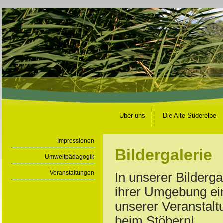
Über uns
Die Alte Süderelbe
Impressionen
Bildergalerie
Umweltpädagogik
Veranstaltungen
In unserer Bilderg
ihrer Umgebung ein
unserer Veranstalt
beim Stöbern!