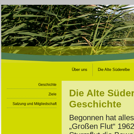
Über uns
Die Alte Süderelbe
Geschichte
Die Alte Süder
Ziele
Geschichte
Satzung und Mitgliedschaft
Begonnen hat alles
„Großen Flut“ 196